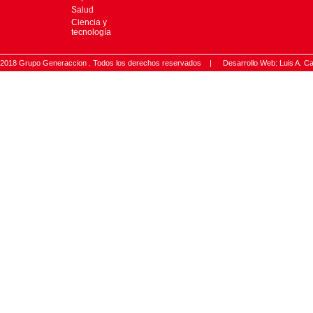
Salud
Ciencia y
tecnología
2018 Grupo Generaccion . Todos los derechos reservados |
Desarrollo Web: Luis A.