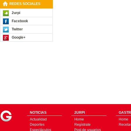
REDES SOCIALES
2urpi
Facebook
Twitter
Google+
NOTICIAS
2URPI
GASTR
Actualidad
Home
Home
Deportes
Regístrate
Receta
Espectáculos
Post de usuarios