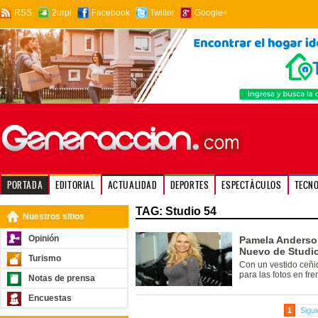
RSS
2urpi
Facebook
Twitter
Google+
PORTADA
EDITORIAL
ACTUALIDAD
DEPORTES
ESPECTÁCULOS
TECN
TAG: Studio 54
Nuestros sitios
Opinión
Pamela Anderson
Nuevo de Studi
Turismo
Con un vestido ceñid
para las fotos en fr
Notas de prensa
Encuestas
1
Sigui