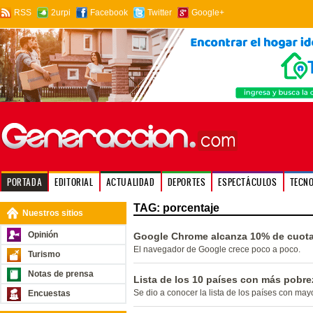
RSS
2urpi
Facebook
Twitter
Google+
PORTADA
EDITORIAL
ACTUALIDAD
DEPORTES
ESPECTÁCULOS
TECN
TAG: porcentaje
Nuestros sitios
Opinión
Google Chrome alcanza 10% de cuota
El navegador de Google crece poco a poco.
Turismo
Notas de prensa
Lista de los 10 países con más pobre
Se dio a conocer la lista de los países con ma
Encuestas