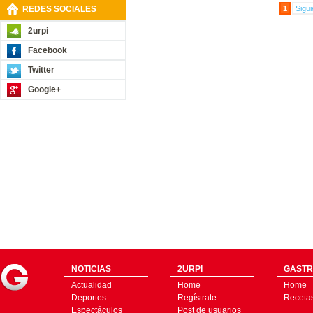
REDES SOCIALES
1
Sigui
2urpi
Facebook
Twitter
Google+
NOTICIAS
2URPI
GASTR
Actualidad
Home
Home
Deportes
Regístrate
Receta
Espectáculos
Post de usuarios