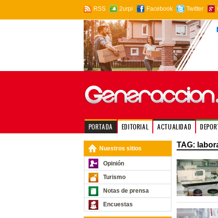
RSS
2urpi
Facebook
Twitter
PORTADA
EDITORIAL
ACTUALIDAD
DEPOR
TAG: labor
Nuestros sitios
Opinión
Turismo
Notas de prensa
Encuestas