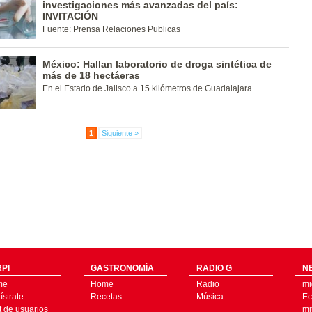
investigaciones más avanzadas del país:
INVITACIÓN
Fuente: Prensa Relaciones Publicas
México: Hallan laboratorio de droga sintética de
más de 18 hectáeras
En el Estado de Jalisco a 15 kilómetros de Guadalajara.
1
Siguiente »
PI
GASTRONOMÍA
RADIO G
N
me
Home
Radio
mi
strate
Recetas
Música
Ec
t de usuarios
mi