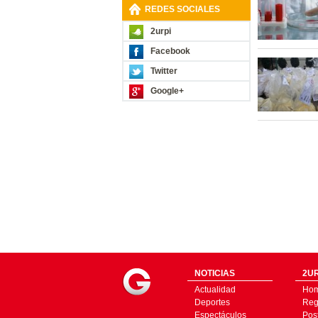
REDES SOCIALES
2urpi
Facebook
Twitter
Google+
NOTICIAS
2UR
Actualidad
Ho
Deportes
Regí
Espectáculos
Pos