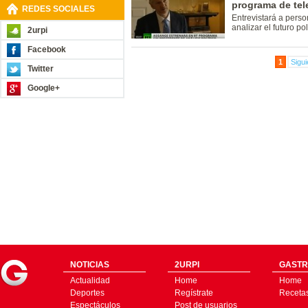
programa de tel
REDES SOCIALES
Entrevistará a person
analizar el futuro pol
2urpi
Facebook
1
Sigui
Twitter
Google+
NOTICIAS
2URPI
GASTR
Actualidad
Home
Home
Deportes
Regístrate
Receta
Espectáculos
Post de usuarios