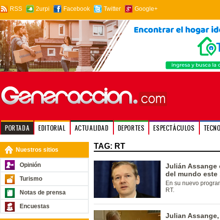
RSS
2urpi
Facebook
Twitter
Google+
PORTADA
EDITORIAL
ACTUALIDAD
DEPORTES
ESPECTÁCULOS
TECN
TAG: RT
Nuestros sitios
Opinión
Julián Assange 
del mundo este 
Turismo
En su nuevo progra
RT.
Notas de prensa
Encuestas
Julian Assange,