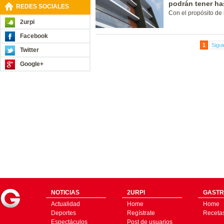
podrán tener ha
REDES SOCIALES
Con el propósito de
2urpi
Facebook
1
Sigui
Twitter
Google+
NOTICIAS
2URPI
GASTR
Actualidad
Home
Home
Deportes
Regístrate
Receta
Espectáculos
Post de usuarios