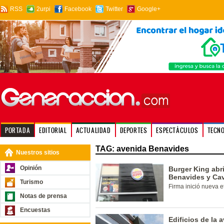
RSS
2urpi
Facebook
Twitter
Google+
PORTADA
EDITORIAL
ACTUALIDAD
DEPORTES
ESPECTÁCULOS
TECN
TAG: avenida Benavides
Nuestros sitios
Opinión
Burger King abr
Benavides y Ca
Turismo
Firma inició nueva 
Notas de prensa
Encuestas
Edificios de la