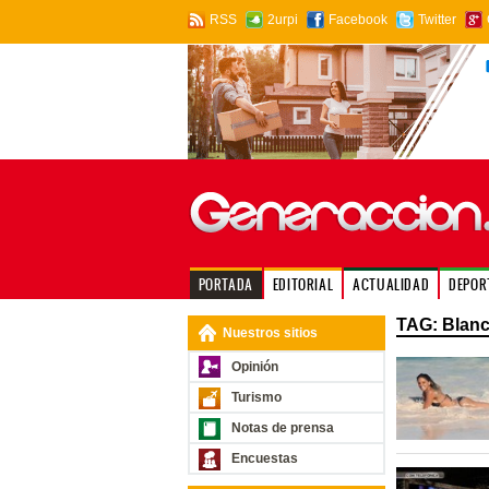
RSS
2urpi
Facebook
Twitter
PORTADA
EDITORIAL
ACTUALIDAD
DEPOR
TAG: Blanc
Nuestros sitios
Opinión
Turismo
Notas de prensa
Encuestas