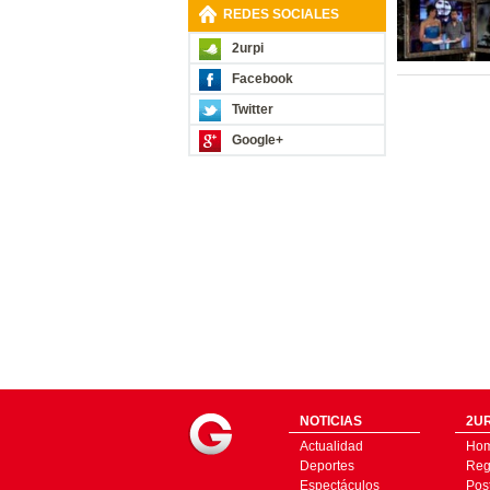
REDES SOCIALES
2urpi
Facebook
Twitter
Google+
NOTICIAS
2UR
Actualidad
Ho
Deportes
Regí
Espectáculos
Pos