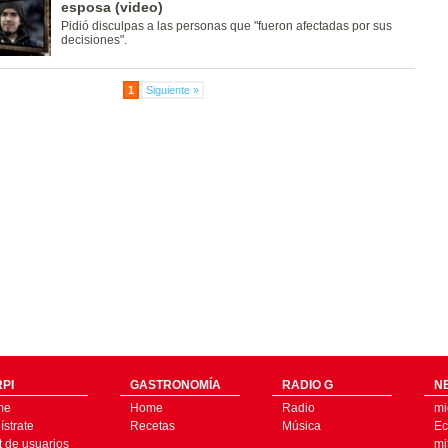
esposa (video)
Pidió disculpas a las personas que "fueron afectadas por sus
decisiones".
1
Siguiente »
PI
GASTRONOMÍA
RADIO G
N
me
Home
Radio
mi
strate
Recetas
Música
Ec
t de usuarios
mi