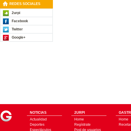
REDES SOCIALES
2urpi
Facebook
Twitter
Google+
NOTICIAS
2URPI
GASTR
Actualidad
Home
Home
Deportes
Regístrate
Receta
Espectáculos
Post de usuarios