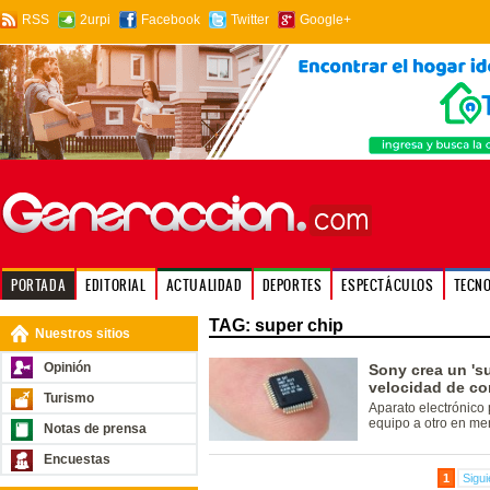
RSS
2urpi
Facebook
Twitter
Google+
PORTADA
EDITORIAL
ACTUALIDAD
DEPORTES
ESPECTÁCULOS
TECN
TAG: super chip
Nuestros sitios
Opinión
Sony crea un 'su
velocidad de co
Turismo
Aparato electrónico 
equipo a otro en me
Notas de prensa
Encuestas
1
Sigui