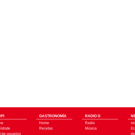
PI
GASTRONOMÍA
RADIO G
N
me
Home
Radio
mi
strate
Recetas
Música
Ec
t de usuarios
mi