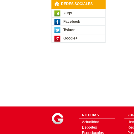
REDES SOCIALES
2urpi
Facebook
Twitter
Google+
NOTICIAS
2UR
Actualidad
Ho
Deportes
Regí
Espectáculos
Pos