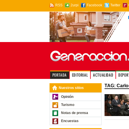
RSS
2urpi
Facebook
Twitter
PORTADA
EDITORIAL
ACTUALIDAD
DEPOR
TAG: Carlo
Nuestros sitios
Opinión
Turismo
Notas de prensa
Encuestas