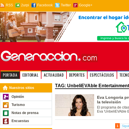
RSS
2urpi
Facebook
Twitter
Google+
PORTADA
EDITORIAL
ACTUALIDAD
DEPORTES
ESPECTÁCULOS
TECN
TAG: UnbeliEVAble Entertainmen
Nuestros sitios
Opinión
Eva Longoria pr
la televisión
Turismo
El programa de citas
Eva 'UnbeliEVAble E
Notas de prensa
Encuestas
1
Sigui