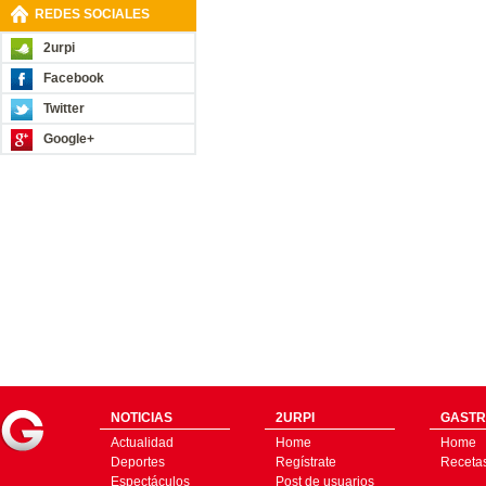
REDES SOCIALES
2urpi
Facebook
Twitter
Google+
NOTICIAS
2URPI
GASTR
Actualidad
Home
Home
Deportes
Regístrate
Receta
Espectáculos
Post de usuarios