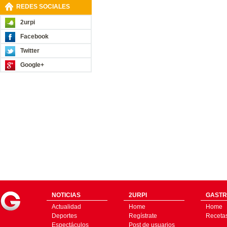
REDES SOCIALES
2urpi
Facebook
Twitter
Google+
NOTICIAS
2URPI
GASTR
Actualidad
Home
Home
Deportes
Regístrate
Receta
Espectáculos
Post de usuarios