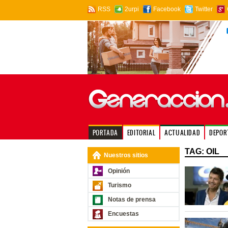
RSS
2urpi
Facebook
Twitter
PORTADA
EDITORIAL
ACTUALIDAD
DEPOR
TAG: OIL
Nuestros sitios
Opinión
Turismo
Notas de prensa
Encuestas