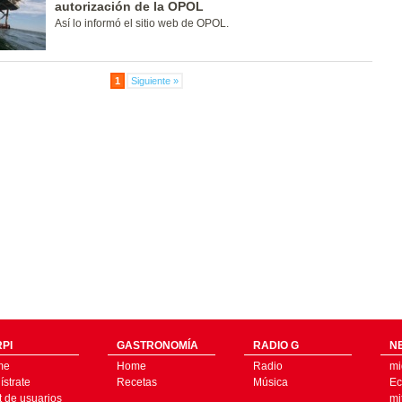
autorización de la OPOL
Así lo informó el sitio web de OPOL.
1
Siguiente »
PI
GASTRONOMÍA
RADIO G
N
me
Home
Radio
mi
strate
Recetas
Música
Ec
t de usuarios
mi