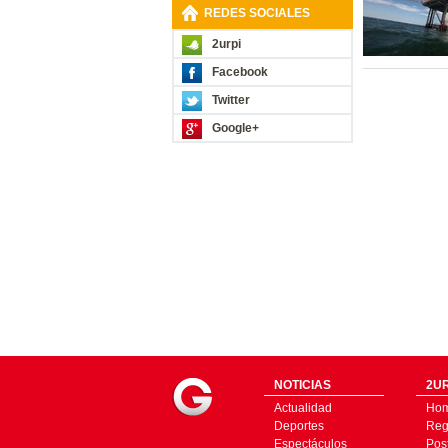
REDES SOCIALES
2urpi
Facebook
Twitter
Google+
NOTICIAS
2UR
Actualidad
Ho
Deportes
Regí
Espectáculos
Pos