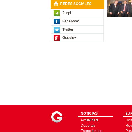
REDES SOCIALES
2urpi
Facebook
Twitter
Google+
NOTICIAS
2UR
Actualidad
Ho
Deportes
Regí
Espectáculos
Pos