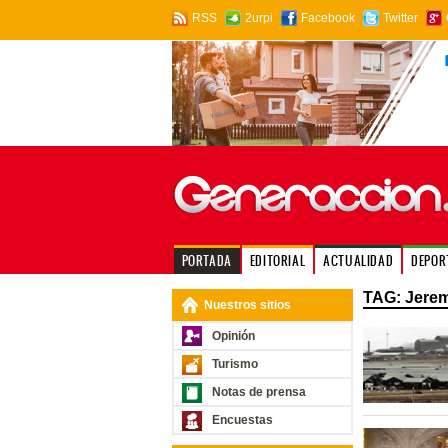
RSS
2urpi
Facebook
Twitter
PORTADA
EDITORIAL
ACTUALIDAD
DEPOR
TAG: Jere
Nuestros sitios
Opinión
Turismo
Notas de prensa
Encuestas