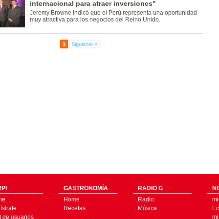
internacional para atraer inversiones"
Jeremy Browne indicó que el Perú representa una oportunidad
muy atractiva para los negocios del Reino Unido.
1
Siguiente »
PI
GASTRONOMÍA
RADIO G
N
me
Home
Radio
mi
strate
Recetas
Música
Ec
t de usuarios
mi