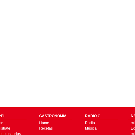
PI
GASTRONOMÍA
RADIO G
N
me
Home
Radio
mi
strate
Recetas
Música
Ec
t de usuarios
mi