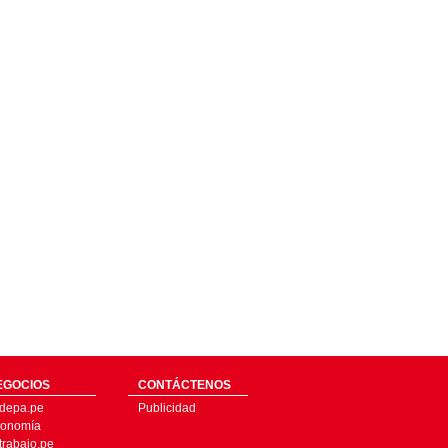
EGOCIOS
CONTÁCTENOS
depa.pe
Publicidad
onomía
trabajo.pe