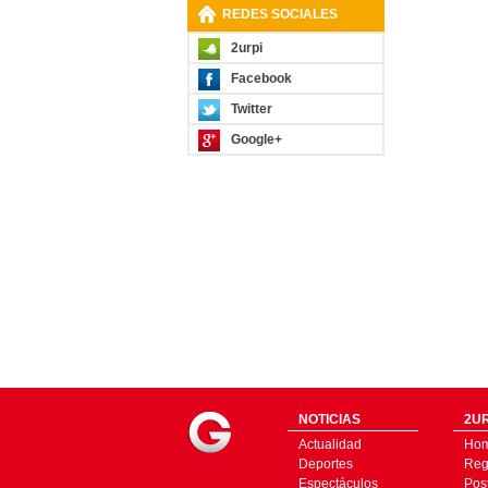
REDES SOCIALES
2urpi
Facebook
Twitter
Google+
NOTICIAS
2UR
Actualidad
Ho
Deportes
Regí
Espectáculos
Pos