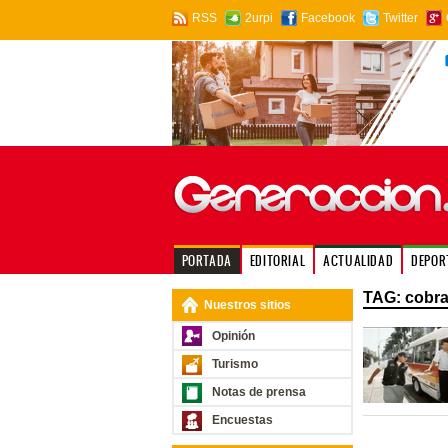
RSS
2urpi
Facebook
Twitter
PORTADA
EDITORIAL
ACTUALIDAD
DEPOR
TAG: cobr
Nuestros sitios
Opinión
Turismo
Notas de prensa
Encuestas