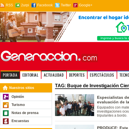
RSS
2urpi
Facebook
Twitter
Google+
PORTADA
EDITORIAL
ACTUALIDAD
DEPORTES
ESPECTÁCULOS
TECN
TAG: Buque de Investigación Cien
Nuestros sitios
Opinión
Especialistas de
evaluación de l
Turismo
Equipados con mater
investigaciones ocea
Notas de prensa
tripulantes a bordo.
Encuestas
PRODUCE: Este m