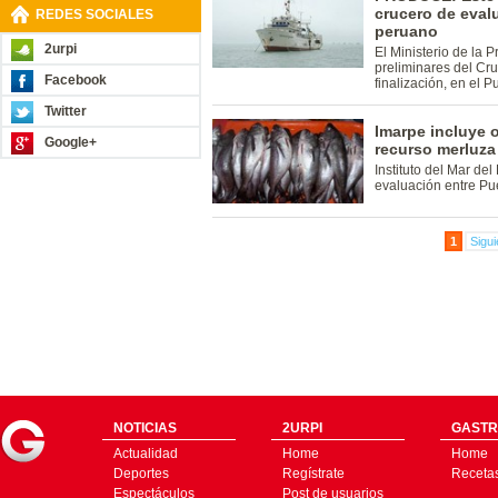
crucero de evalu
REDES SOCIALES
peruano
2urpi
El Ministerio de la 
preliminares del Cru
Facebook
finalización, en el P
Twitter
Imarpe incluye 
Google+
recurso merluza
Instituto del Mar del
evaluación entre Pue
1
Sigui
NOTICIAS
2URPI
GASTR
Actualidad
Home
Home
Deportes
Regístrate
Receta
Espectáculos
Post de usuarios