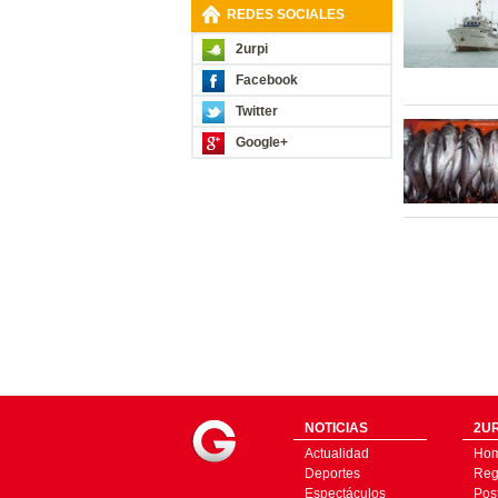
REDES SOCIALES
2urpi
Facebook
Twitter
Google+
NOTICIAS
2UR
Actualidad
Ho
Deportes
Regí
Espectáculos
Pos