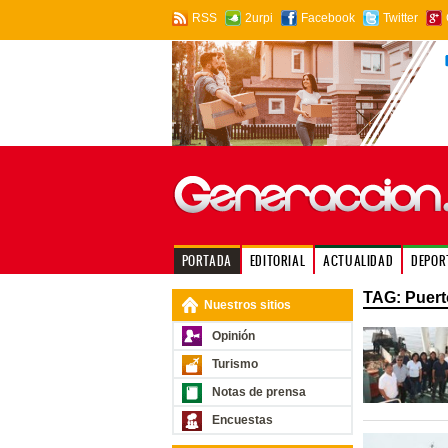
RSS
2urpi
Facebook
Twitter
PORTADA
EDITORIAL
ACTUALIDAD
DEPOR
TAG: Puert
Nuestros sitios
Opinión
Turismo
Notas de prensa
Encuestas