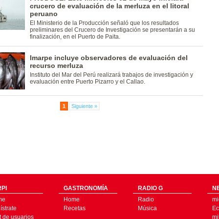
crucero de evaluación de la merluza en el litoral
peruano
El Ministerio de la Producción señaló que los resultados
preliminares del Crucero de Investigación se presentarán a su
finalización, en el Puerto de Paita.
Imarpe incluye observadores de evaluación del
recurso merluza
Instituto del Mar del Perú realizará trabajos de investigación y
evaluación entre Puerto Pizarro y el Callao.
1
Siguiente »
PI
GASTRONOMÍA
RADIO G
N
me
Home
Radio
mi
strate
Recetas
Música
Ec
t de usuarios
mi