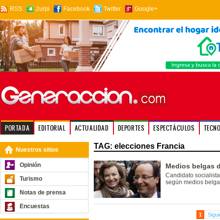
RSS
2urpi
Facebook
Twitter
Google+
PORTADA
EDITORIAL
ACTUALIDAD
DEPORTES
ESPECTÁCULOS
TECN
TAG: elecciones Francia
Nuestros sitios
Opinión
Medios belgas 
Candidato socialista
Turismo
según medios belga
Notas de prensa
Encuestas
1
Sigui