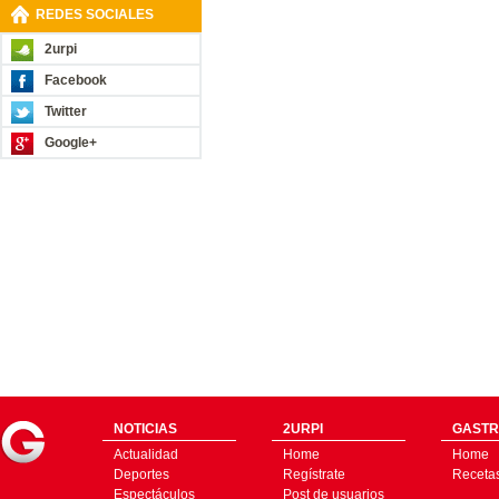
REDES SOCIALES
2urpi
Facebook
Twitter
Google+
NOTICIAS
2URPI
GASTR
Actualidad
Home
Home
Deportes
Regístrate
Receta
Espectáculos
Post de usuarios