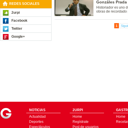
Gonzáles Prada 
REDES SOCIALES
Historiador es uno d
obras de recordado
2urpi
Facebook
1
Sigui
Twitter
Google+
NOTICIAS
2URPI
GASTR
Actualidad
Home
Home
Deportes
Regístrate
Receta
Espectáculos
Post de usuarios