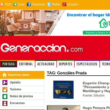
RSS
2urpi
Facebook
Twitter
Google+
PORTADA
EDITORIAL
ACTUALIDAD
DEPORTES
ESPECTÁCULOS
TECN
TAG: Gonzáles Prada
Nuestros sitios
Opinión
Eugenio Chang-R
"Pensamiento y 
Turismo
Mariátegui y Ha
Fuente: Difusión
Notas de prensa
Encuestas
Hugo Pereyra Pl