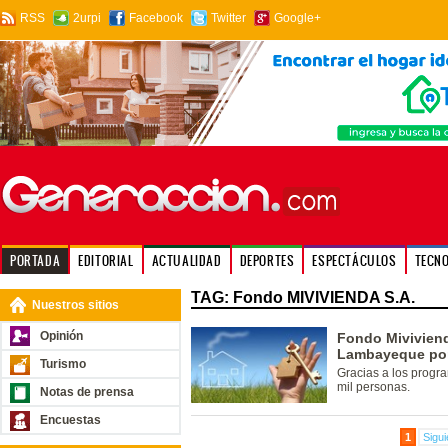
RSS
2urpi
Facebook
Twitter
Google+
PORTADA
EDITORIAL
ACTUALIDAD
DEPORTES
ESPECTÁCULOS
TECN
TAG: Fondo MIVIVIENDA S.A.
Nuestros sitios
Opinión
Fondo Miviviend
Lambayeque por 
Turismo
Gracias a los progr
mil personas.
Notas de prensa
Encuestas
1
Sigui