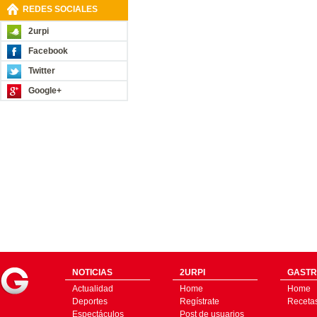
REDES SOCIALES
2urpi
Facebook
Twitter
Google+
NOTICIAS
2URPI
GASTR
Actualidad
Home
Home
Deportes
Regístrate
Receta
Espectáculos
Post de usuarios