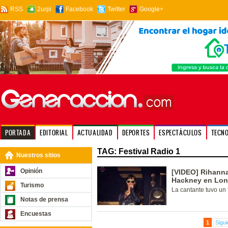
RSS
2urpi
Facebook
Twitter
Google+
PORTADA
EDITORIAL
ACTUALIDAD
DEPORTES
ESPECTÁCULOS
TECN
TAG: Festival Radio 1
Nuestros sitios
Opinión
[VIDEO] Rihanna 
Hackney en Lon
Turismo
La cantante tuvo un
Notas de prensa
Encuestas
1
Sigui