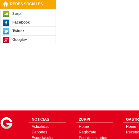
REDES SOCIALES
2urpi
Facebook
Twitter
Google+
NOTICIAS
2URPI
GASTR
Actualidad
Home
Home
Deportes
Regístrate
Receta
Espectáculos
Post de usuarios