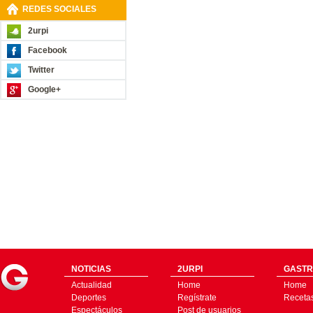
REDES SOCIALES
2urpi
Facebook
Twitter
Google+
NOTICIAS
2URPI
GASTR
Actualidad
Home
Home
Deportes
Regístrate
Receta
Espectáculos
Post de usuarios