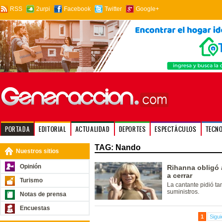
RSS
2urpi
Facebook
Twitter
Google+
PORTADA
EDITORIAL
ACTUALIDAD
DEPORTES
ESPECTÁCULOS
TECN
TAG: Nando
Nuestros sitios
Opinión
Rihanna obligó 
a cerrar
Turismo
La cantante pidió t
suministros.
Notas de prensa
Encuestas
1
Sigui