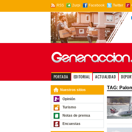
RSS
2urpi
Facebook
Twitter
PORTADA
EDITORIAL
ACTUALIDAD
DEPOR
TAG: Palo
Nuestros sitios
Opinión
Turismo
Notas de prensa
Encuestas