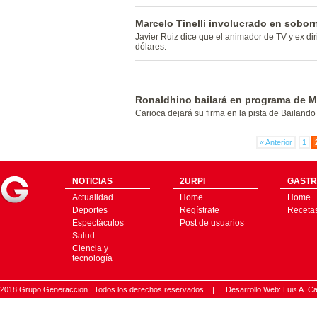
Marcelo Tinelli involucrado en soborn
Javier Ruiz dice que el animador de TV y ex di
dólares.
Ronaldhino bailará en programa de Ma
Carioca dejará su firma en la pista de Bailan
« Anterior
1
NOTICIAS
2URPI
GASTR
Actualidad
Home
Home
Deportes
Regístrate
Receta
Espectáculos
Post de usuarios
Salud
Ciencia y
tecnología
2018 Grupo Generaccion . Todos los derechos reservados |
Desarrollo Web: Luis A.