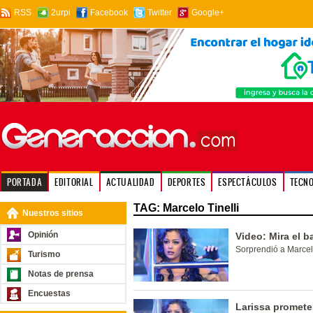
RSS
2urpi
Facebook
Twitter
Google+
PORTADA
EDITORIAL
ACTUALIDAD
DEPORTES
ESPECTÁCULOS
TECN
TAG: Marcelo Tinelli
Nuestros sitios
Opinión
Video: Mira el b
Sorprendió a Marcelo
Turismo
Notas de prensa
Encuestas
Larissa promete 