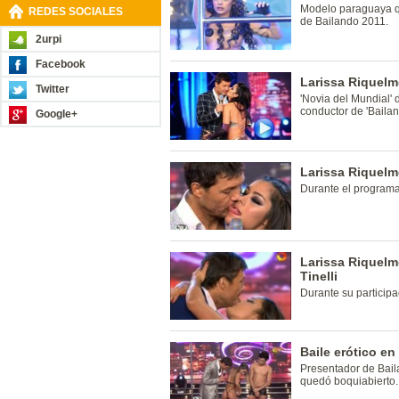
Modelo paraguaya qu
REDES SOCIALES
de Bailando 2011.
2urpi
Facebook
Larissa Riquelme
Twitter
'Novia del Mundial'
conductor de 'Bailan
Google+
Larissa Riquelm
Durante el programa
Larissa Riquelm
Tinelli
Durante su particip
Baile erótico en
Presentador de Bail
quedó boquiabierto.