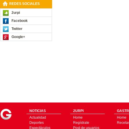
REDES SOCIALES
2urpi
Facebook
Twitter
Google+
NOTICIAS
2URPI
GASTR
Actualidad
Home
Home
Deportes
Regístrate
Receta
Espectáculos
Post de usuarios