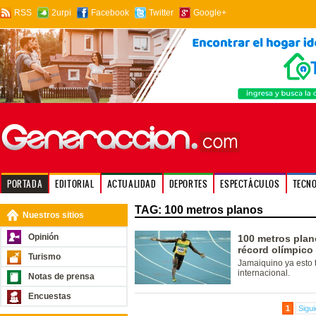
RSS
2urpi
Facebook
Twitter
Google+
PORTADA
EDITORIAL
ACTUALIDAD
DEPORTES
ESPECTÁCULOS
TECN
TAG: 100 metros planos
Nuestros sitios
Opinión
100 metros plano
récord olímpico
Turismo
Jamaiquino ya esto 
internacional.
Notas de prensa
Encuestas
1
Sigui