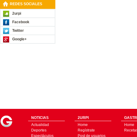
REDES SOCIALES
2urpi
Facebook
Twitter
Google+
NOTICIAS
2URPI
GASTR
Actualidad
Home
Home
Deportes
Regístrate
Receta
Espectáculos
Post de usuarios