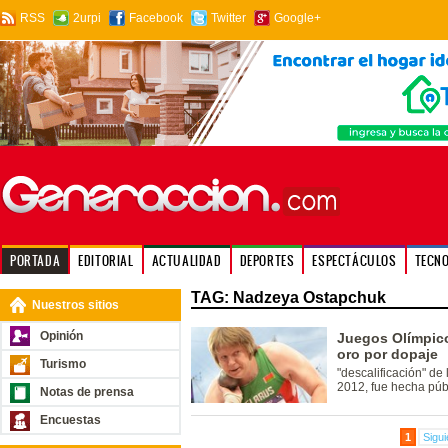
RSS
2urpi
Facebook
Twitter
Google+
PORTADA
EDITORIAL
ACTUALIDAD
DEPORTES
ESPECTÁCULOS
TECN
TAG: Nadzeya Ostapchuk
Nuestros sitios
Opinión
Juegos Olímpico
oro por dopaje
Turismo
"descalificación" de
2012, fue hecha púb
Notas de prensa
Encuestas
1
Sigui