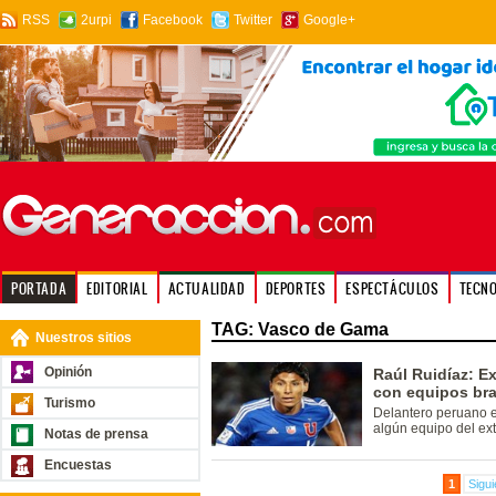
RSS
2urpi
Facebook
Twitter
Google+
PORTADA
EDITORIAL
ACTUALIDAD
DEPORTES
ESPECTÁCULOS
TECN
TAG: Vasco de Gama
Nuestros sitios
Opinión
Raúl Ruidíaz: E
con equipos bra
Turismo
Delantero peruano en
algún equipo del ext
Notas de prensa
Encuestas
1
Sigui