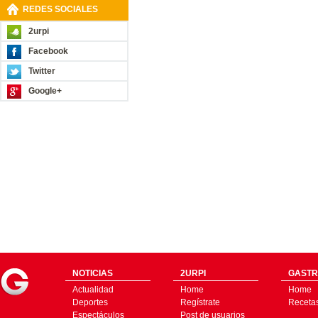
REDES SOCIALES
2urpi
Facebook
Twitter
Google+
NOTICIAS
2URPI
GASTR
Actualidad
Home
Home
Deportes
Regístrate
Receta
Espectáculos
Post de usuarios