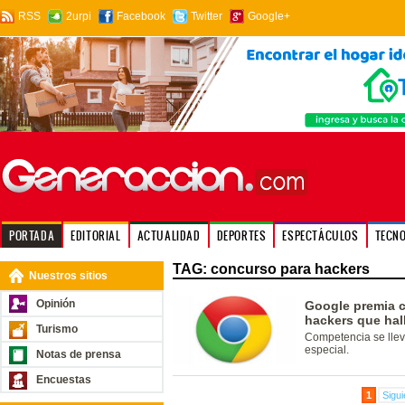
RSS
2urpi
Facebook
Twitter
Google+
PORTADA
EDITORIAL
ACTUALIDAD
DEPORTES
ESPECTÁCULOS
TECN
TAG: concurso para hackers
Nuestros sitios
Opinión
Google premia c
hackers que hal
Turismo
Competencia se llev
especial.
Notas de prensa
Encuestas
1
Sigui