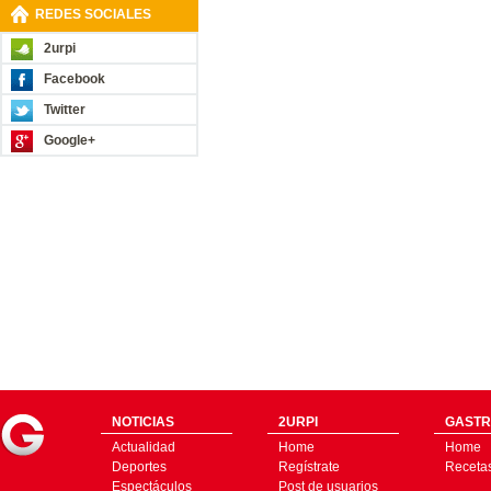
REDES SOCIALES
2urpi
Facebook
Twitter
Google+
NOTICIAS
2URPI
GASTR
Actualidad
Home
Home
Deportes
Regístrate
Receta
Espectáculos
Post de usuarios