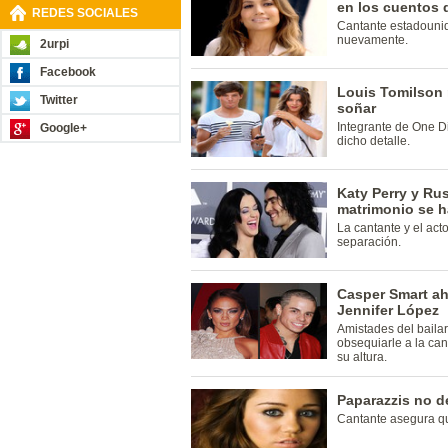
en los cuentos 
REDES SOCIALES
Cantante estadounid
nuevamente.
2urpi
Facebook
Louis Tomilson r
Twitter
soñar
Integrante de One D
Google+
dicho detalle.
Katy Perry y Rus
matrimonio se 
La cantante y el act
separación.
Casper Smart ah
Jennifer López
Amistades del baila
obsequiarle a la ca
su altura.
Paparazzis no d
Cantante asegura qu