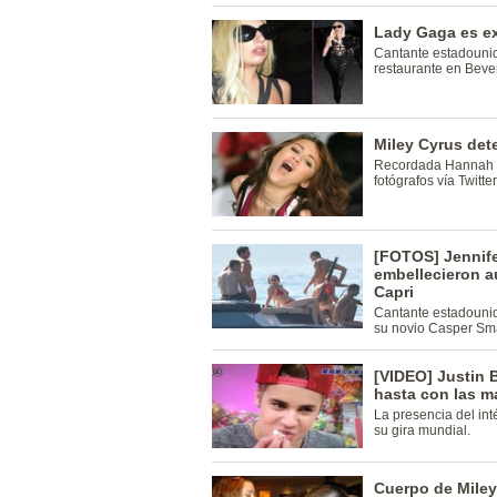
Lady Gaga es ex
Cantante estadounide
restaurante en Beverl
Miley Cyrus dete
Recordada Hannah M
fotógrafos vía Twitter
[FOTOS] Jennife
embellecieron au
Capri
Cantante estadounide
su novio Casper Smar
[VIDEO] Justin 
hasta con las 
La presencia del in
su gira mundial.
Cuerpo de Miley