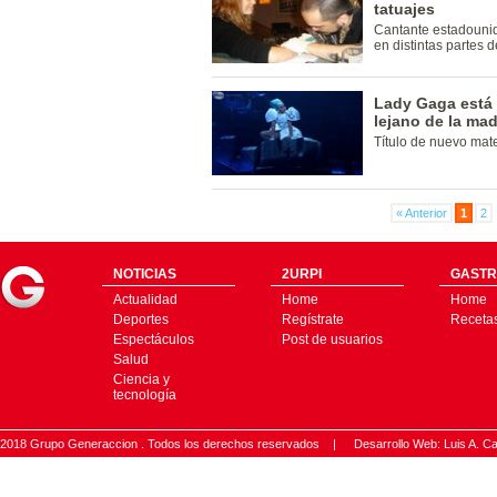
tatuajes
Cantante estadounid
en distintas partes 
Lady Gaga está 
lejano de la ma
Título de nuevo mate
« Anterior
1
2
NOTICIAS
2URPI
GASTR
Actualidad
Home
Home
Deportes
Regístrate
Receta
Espectáculos
Post de usuarios
Salud
Ciencia y
tecnología
2018 Grupo Generaccion . Todos los derechos reservados |
Desarrollo Web: Luis A.