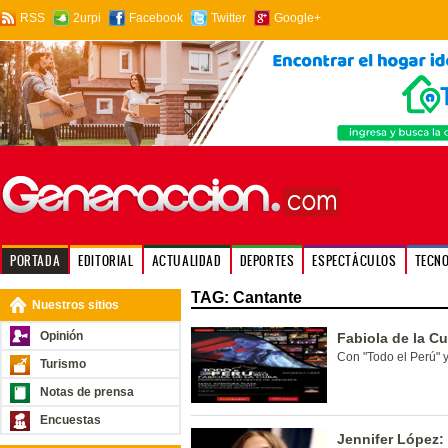
RSS
2urpi
Facebook
Twitter
Google+
PORTADA
EDITORIAL
ACTUALIDAD
DEPORTES
ESPECTÁCULOS
TECN
TAG: Cantante
Nuestros sitios
Opinión
Fabiola de la C
Con "Todo el Perú" y
Turismo
Notas de prensa
Encuestas
Jennifer López