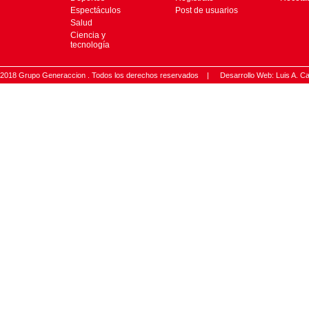
Espectáculos
Post de usuarios
Salud
Ciencia y
tecnología
2018 Grupo Generaccion . Todos los derechos reservados |
Desarrollo Web: Luis A.