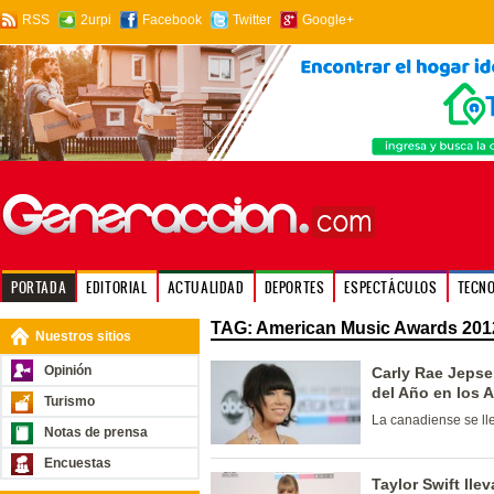
RSS
2urpi
Facebook
Twitter
Google+
PORTADA
EDITORIAL
ACTUALIDAD
DEPORTES
ESPECTÁCULOS
TECN
TAG: American Music Awards 201
Nuestros sitios
Opinión
Carly Rae Jepse
del Año en los 
Turismo
La canadiense se ll
Notas de prensa
Encuestas
Taylor Swift lle