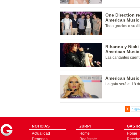
One Direction r
American Music
Todo gracias a su ál
Rihanna y Nicki
American Music
Las cantantes cuen
American Music
La gala será el 18 d
1
Sigui
NOTICIAS
2URPI
GASTR
Actualidad
Home
Home
Deportes
Regístrate
Receta