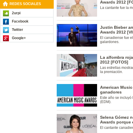
Awards 2012 [F
REDES SOCIALES
La cantante fue la m
2urpi
Facebook
Justin Bieber a
Twitter
Awards 2012 [V
El canadiense fue el
Google+
galardones.
La alfombra roj
2012 [FOTOS]
Las estrellas mostr
la premiación.
American Music 
ganadores
Este año se incluyó 
(EDM).
Selena Gómez no
Awards porque e
El cantante canadie