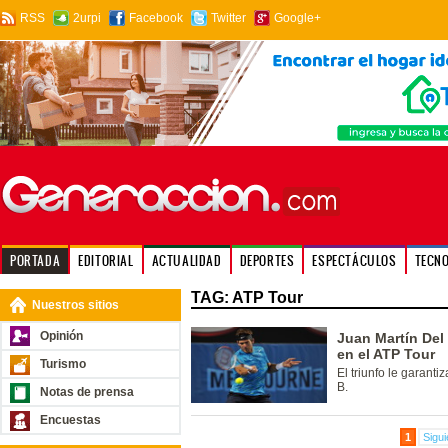
RSS
2urpi
Facebook
Twitter
Google+
PORTADA
EDITORIAL
ACTUALIDAD
DEPORTES
ESPECTÁCULOS
TECN
TAG: ATP Tour
Nuestros sitios
Opinión
Juan Martín Del
en el ATP Tour
Turismo
El triunfo le garanti
B.
Notas de prensa
Encuestas
1
Sigui