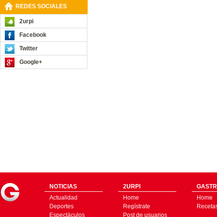
REDES SOCIALES
2urpi
Facebook
Twitter
Google+
NOTICIAS
2URPI
GASTR
Actualidad
Home
Home
Deportes
Regístrate
Receta
Espectáculos
Post de usuarios