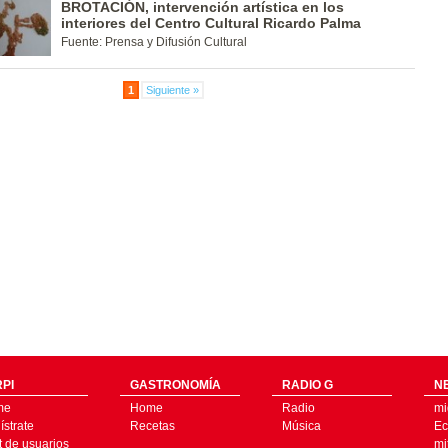
BROTACIÓN, intervención artística en los
interiores del Centro Cultural Ricardo Palma
Fuente: Prensa y Difusión Cultural
1
Siguiente »
PI
GASTRONOMÍA
RADIO G
N
me
Home
Radio
mi
strate
Recetas
Música
Ec
t de usuarios
mi