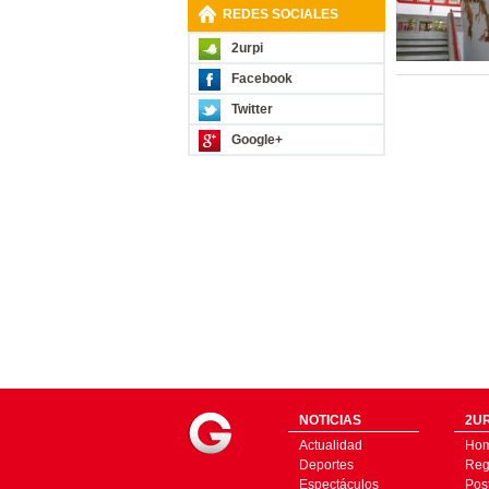
REDES SOCIALES
2urpi
Facebook
Twitter
Google+
NOTICIAS
2UR
Actualidad
Ho
Deportes
Regí
Espectáculos
Pos