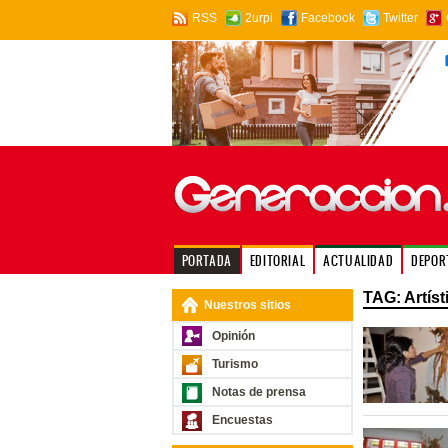
RSS
2urpi
Facebook
Twitter
PORTADA
EDITORIAL
ACTUALIDAD
DEPOR
TAG: Artíst
Nuestros sitios
Opinión
Turismo
Notas de prensa
Encuestas