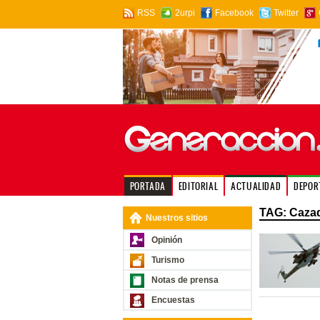
RSS
2urpi
Facebook
Twitter
PORTADA
EDITORIAL
ACTUALIDAD
DEPOR
TAG: Caza
Nuestros sitios
Opinión
Turismo
Notas de prensa
Encuestas