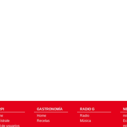
PI
GASTRONOMÍA
RADIO G
N
me
Home
Radio
mi
strate
Recetas
Música
Ec
t de usuarios
mi