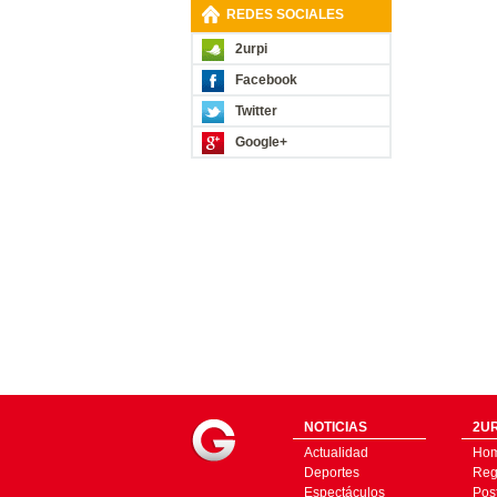
REDES SOCIALES
2urpi
Facebook
Twitter
Google+
NOTICIAS
2UR
Actualidad
Ho
Deportes
Regí
Espectáculos
Pos