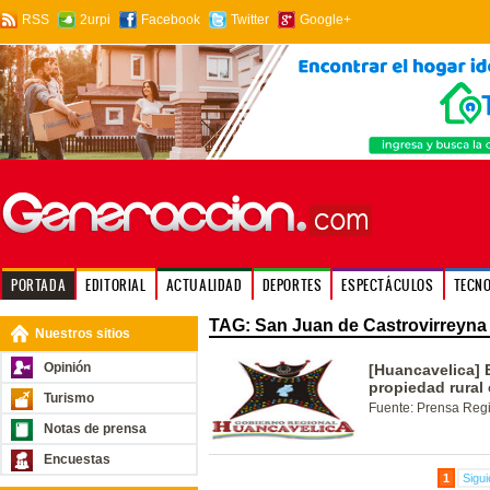
RSS
2urpi
Facebook
Twitter
Google+
PORTADA
EDITORIAL
ACTUALIDAD
DEPORTES
ESPECTÁCULOS
TECN
TAG: San Juan de Castrovirreyna
Nuestros sitios
Opinión
[Huancavelica] 
propiedad rural
Turismo
Fuente: Prensa Reg
Notas de prensa
Encuestas
1
Sigui