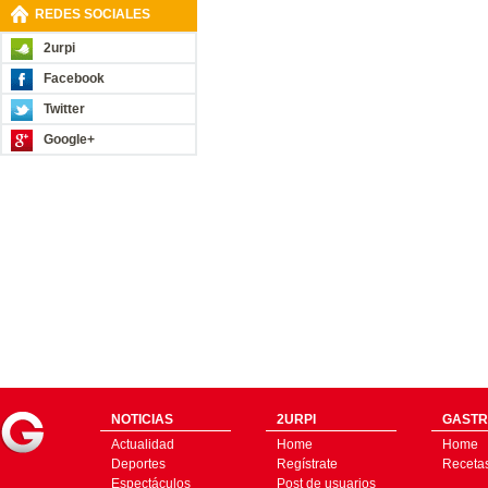
REDES SOCIALES
2urpi
Facebook
Twitter
Google+
NOTICIAS
2URPI
GASTR
Actualidad
Home
Home
Deportes
Regístrate
Receta
Espectáculos
Post de usuarios