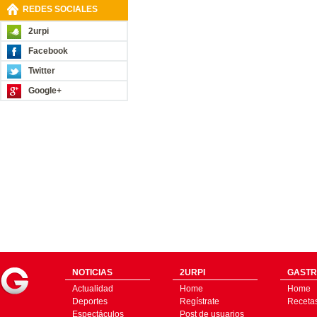
REDES SOCIALES
2urpi
Facebook
Twitter
Google+
NOTICIAS
2URPI
GASTR
Actualidad
Home
Home
Deportes
Regístrate
Receta
Espectáculos
Post de usuarios