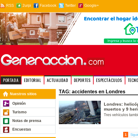
RSS
2urpi
Facebook
Twitter
Google+
PORTADA
EDITORIAL
ACTUALIDAD
DEPORTES
ESPECTÁCULOS
TECN
TAG: accidentes en Londres
Nuestros sitios
Opinión
Londres: helicó
muertos y 9 her
Turismo
Tres vehículos tambi
Notas de prensa
Encuestas
1
Sigui