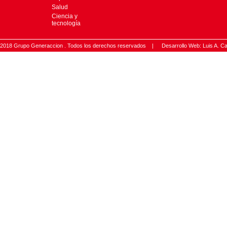
Salud
Ciencia y
tecnología
2018 Grupo Generaccion . Todos los derechos reservados |
Desarrollo Web: Luis A.