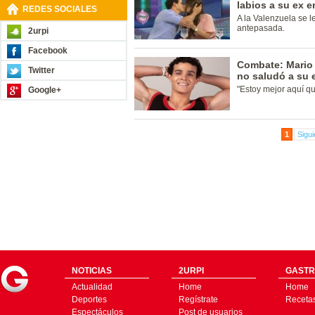
labios a su ex e
REDES SOCIALES
A la Valenzuela se 
antepasada.
2urpi
Facebook
Combate: Mario 
Twitter
no saludó a su 
"Estoy mejor aquí qu
Google+
1
Sigui
NOTICIAS
2URPI
GASTR
Actualidad
Home
Home
Deportes
Regístrate
Receta
Espectáculos
Post de usuarios