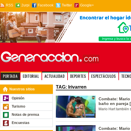
RSS
2urpi
Facebook
Twitter
Google+
PORTADA
EDITORIAL
ACTUALIDAD
DEPORTES
ESPECTÁCULOS
TECN
TAG: Irivarren
Nuestros sitios
Opinión
Combate: Mario 
baño en pareja 
Turismo
Mario Hart también 
Notas de prensa
Encuestas
Combate: Mario 