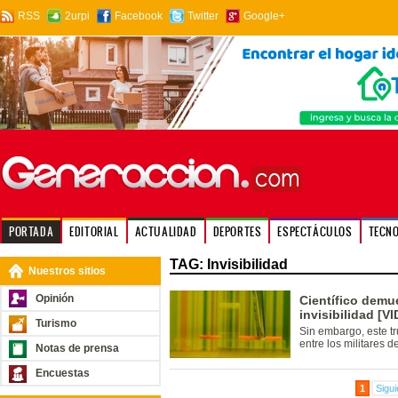
RSS
2urpi
Facebook
Twitter
Google+
PORTADA
EDITORIAL
ACTUALIDAD
DEPORTES
ESPECTÁCULOS
TECN
TAG: Invisibilidad
Nuestros sitios
Opinión
Científico demu
invisibilidad [V
Turismo
Sin embargo, este tr
entre los militares 
Notas de prensa
Encuestas
1
Sigui