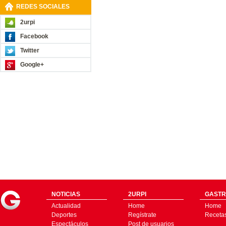
REDES SOCIALES
2urpi
Facebook
Twitter
Google+
NOTICIAS
2URPI
GASTR
Actualidad
Home
Home
Deportes
Regístrate
Receta
Espectáculos
Post de usuarios