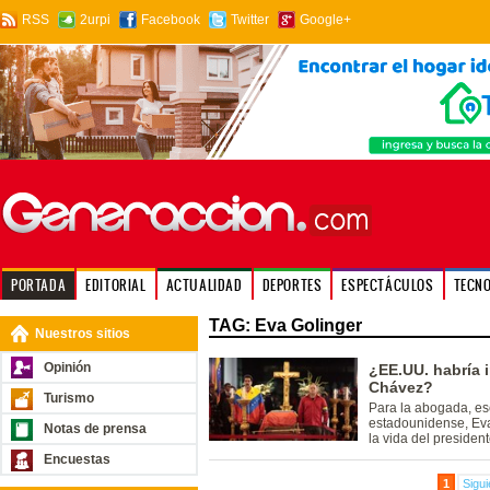
RSS
2urpi
Facebook
Twitter
Google+
PORTADA
EDITORIAL
ACTUALIDAD
DEPORTES
ESPECTÁCULOS
TECN
TAG: Eva Golinger
Nuestros sitios
Opinión
¿EE.UU. habría 
Chávez?
Turismo
Para la abogada, es
estadounidense, Eva
Notas de prensa
la vida del preside
Encuestas
1
Sigui