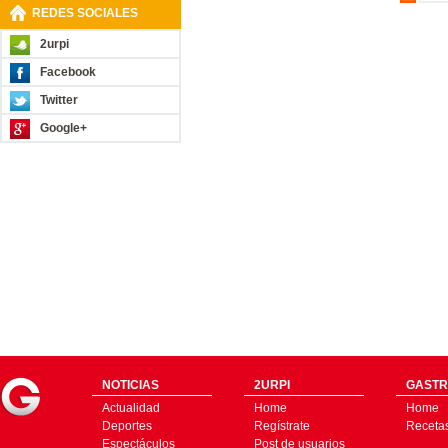
REDES SOCIALES
2urpi
Facebook
Twitter
Google+
NOTICIAS
2URPI
GASTR
Actualidad
Home
Home
Deportes
Regístrate
Receta
Espectáculos
Post de usuarios