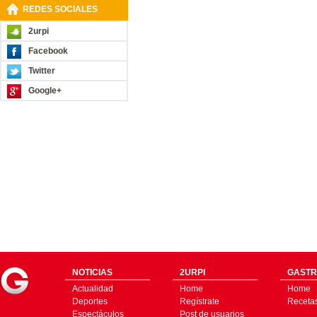
REDES SOCIALES
2urpi
Facebook
Twitter
Google+
NOTICIAS
2URPI
GASTR
Actualidad
Home
Home
Deportes
Regístrate
Receta
Espectáculos
Post de usuarios