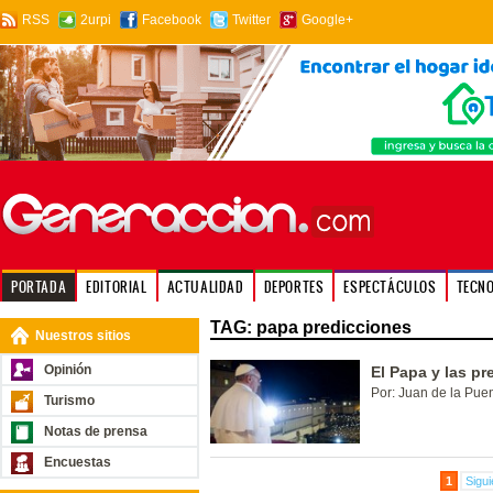
RSS
2urpi
Facebook
Twitter
Google+
PORTADA
EDITORIAL
ACTUALIDAD
DEPORTES
ESPECTÁCULOS
TECN
TAG: papa predicciones
Nuestros sitios
Opinión
El Papa y las pr
Por: Juan de la Puen
Turismo
Notas de prensa
Encuestas
1
Sigui