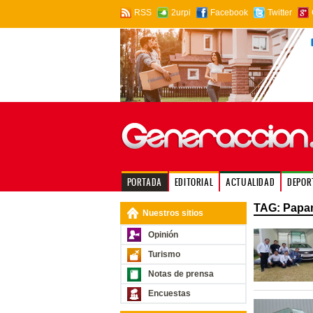
RSS
2urpi
Facebook
Twitter
PORTADA
EDITORIAL
ACTUALIDAD
DEPOR
TAG: Papa
Nuestros sitios
Opinión
Turismo
Notas de prensa
Encuestas