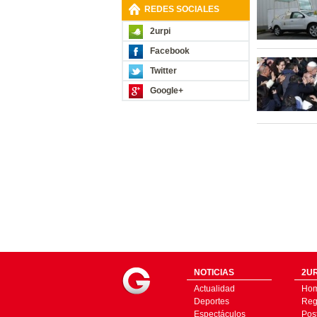
REDES SOCIALES
2urpi
Facebook
Twitter
Google+
NOTICIAS
2UR
Actualidad
Ho
Deportes
Regí
Espectáculos
Pos