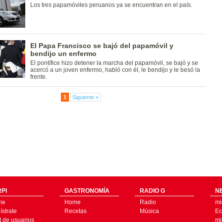
Los tres papamóviles peruanos ya se encuentran en el país.
El Papa Francisco se bajó del papamóvil y
bendijo un enfermo
El pontífice hizo detener la marcha del papamóvil, se bajó y se
acercó a un joven enfermo, habló con él, le bendijo y le besó la
frente.
1
Siguiente »
PI
GASTRONOMÍA
RADIO G
N
me
Home
Radio
mi
strate
Recetas
Música
Ec
t de usuarios
mi