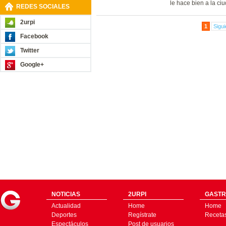
le hace bien a la ciu
REDES SOCIALES
2urpi
1
Sigui
Facebook
Twitter
Google+
NOTICIAS
2URPI
GASTR
Actualidad
Home
Home
Deportes
Regístrate
Receta
Espectáculos
Post de usuarios