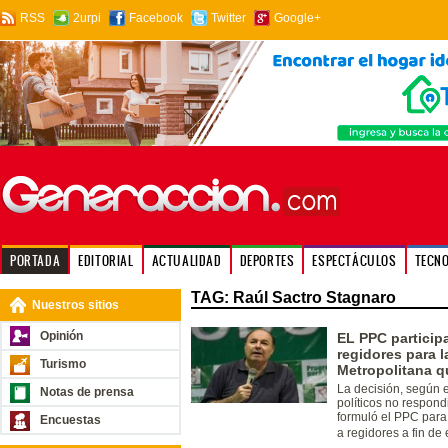
RSS
2urpi
Facebook
Twitter
Google+
PORTADA
EDITORIAL
ACTUALIDAD
DEPORTES
ESPECTÁCULOS
TECN
TAG: Raúl Sactro Stagnaro
Nuestros sitios
Opinión
EL PPC participa
regidores para 
Turismo
Metropolitana q
La decisión, según e
Notas de prensa
políticos no respon
formuló el PPC para 
Encuestas
a regidores a fin de 