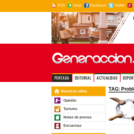
RSS
2urpi
Facebook
Twitter
PORTADA
EDITORIAL
ACTUALIDAD
DEPOR
TAG: Prob
Nuestros sitios
Opinión
Turismo
Notas de prensa
Encuestas