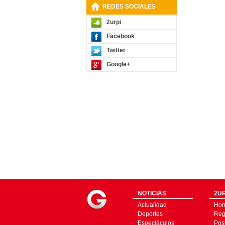
REDES SOCIALES
2urpi
Facebook
Twitter
Google+
NOTICIAS
2UR
Actualidad
Ho
Deportes
Regí
Espectáculos
Pos