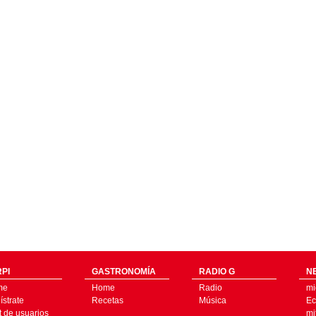
PI
GASTRONOMÍA
RADIO G
N
me
Home
Radio
mi
strate
Recetas
Música
Ec
t de usuarios
mi