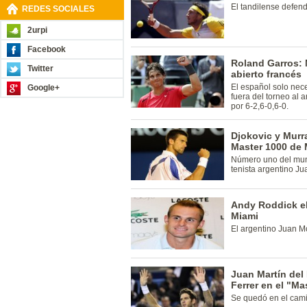
El tandilense defend
REDES SOCIALES
2urpi
Facebook
Roland Garros: 
Twitter
abierto francés
El español solo nece
Google+
fuera del torneo al 
por 6-2,6-0,6-0.
Djokovic y Murra
Master 1000 de 
Número uno del mundo
tenista argentino J
Andy Roddick el
Miami
El argentino Juan M
Juan Martín del
Ferrer en el "M
Se quedó en el camin