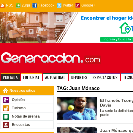
RSS
2urpi
Facebook
Twitter
Google+
PORTADA
EDITORIAL
ACTUALIDAD
DEPORTES
ESPECTÁCULOS
TECN
TAG: Juan Mónaco
Nuestros sitios
Opinión
El francés Tson
Davis
Turismo
La serie la definiría
punto.
Notas de prensa
Encuestas
Juan Mónaco qu