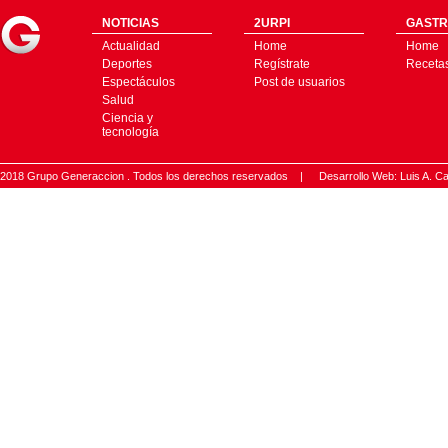
NOTICIAS
2URPI
GASTR
Actualidad
Home
Home
Deportes
Regístrate
Receta
Espectáculos
Post de usuarios
Salud
Ciencia y
tecnología
2018 Grupo Generaccion . Todos los derechos reservados |
Desarrollo Web: Luis A.