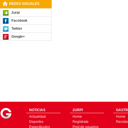
REDES SOCIALES
2urpi
Facebook
Twitter
Google+
NOTICIAS
2URPI
GASTR
Actualidad
Home
Home
Deportes
Regístrate
Receta
Espectáculos
Post de usuarios