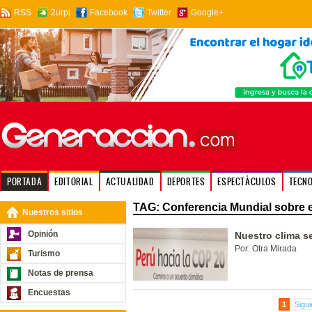
RSS
2urpi
Facebook
Twitter
Google+
PORTADA
EDITORIAL
ACTUALIDAD
DEPORTES
ESPECTÁCULOS
TECN
TAG: Conferencia Mundial sobre 
Nuestros sitios
Opinión
Nuestro clima se
Por: Otra Mirada
Turismo
Notas de prensa
Encuestas
1
Sigui