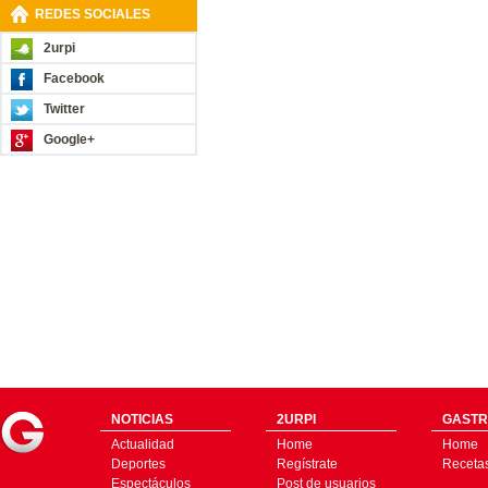
REDES SOCIALES
2urpi
Facebook
Twitter
Google+
NOTICIAS
2URPI
GASTR
Actualidad
Home
Home
Deportes
Regístrate
Receta
Espectáculos
Post de usuarios