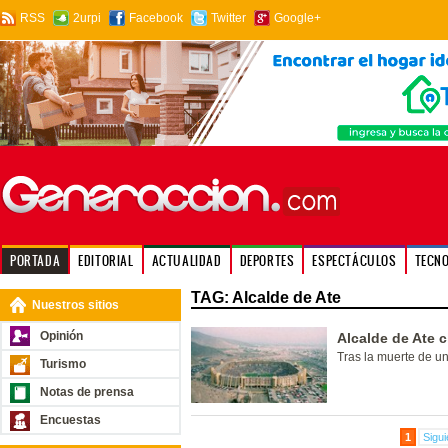
RSS
2urpi
Facebook
Twitter
Google+
PORTADA
EDITORIAL
ACTUALIDAD
DEPORTES
ESPECTÁCULOS
TECN
TAG: Alcalde de Ate
Nuestros sitios
Opinión
Alcalde de Ate 
Tras la muerte de un
Turismo
Notas de prensa
Encuestas
1
Sigui