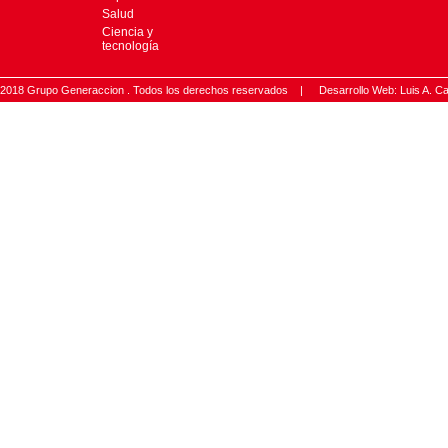
Salud
Ciencia y
tecnología
2018 Grupo Generaccion . Todos los derechos reservados |
Desarrollo Web: Luis A.