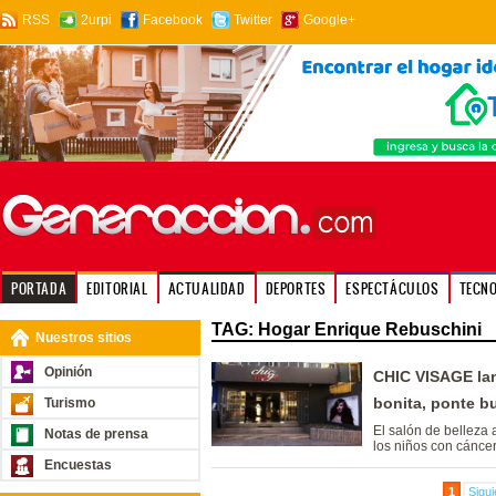
RSS
2urpi
Facebook
Twitter
Google+
PORTADA
EDITORIAL
ACTUALIDAD
DEPORTES
ESPECTÁCULOS
TECN
TAG: Hogar Enrique Rebuschini
Nuestros sitios
Opinión
CHIC VISAGE la
bonita, ponte b
Turismo
El salón de belleza 
Notas de prensa
los niños con cánce
Encuestas
1
Sigui