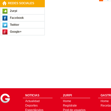
REDES SOCIALES
2urpi
Facebook
Twitter
Google+
NOTICIAS
2URPI
GASTR
Actualidad
Home
Home
Deportes
Regístrate
Receta
Espectáculos
Post de usuarios