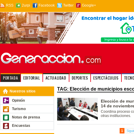
RSS
2urpi
Facebook
Twitter
Google+
PORTADA
EDITORIAL
ACTUALIDAD
DEPORTES
ESPECTÁCULOS
TECN
TAG: Elección de municipios esco
Nuestros sitios
Opinión
Elección de mun
14 de noviembr
Turismo
Coordina proceso co
otras instituciones.
Notas de prensa
Encuestas
1
Sigui