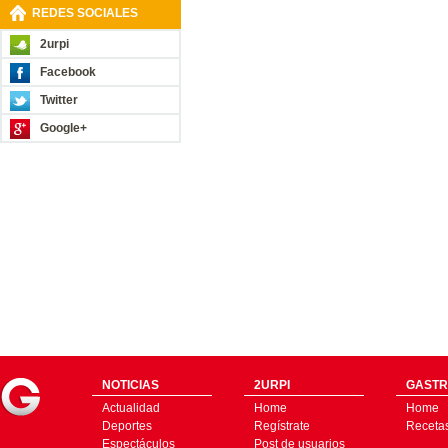
REDES SOCIALES
2urpi
Facebook
Twitter
Google+
NOTICIAS
2URPI
GASTR
Actualidad
Home
Home
Deportes
Regístrate
Receta
Espectáculos
Post de usuarios