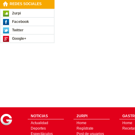
REDES SOCIALES
2urpi
Facebook
Twitter
Google+
NOTICIAS
2URPI
GASTR
Actualidad
Home
Home
Deportes
Regístrate
Receta
Espectáculos
Post de usuarios