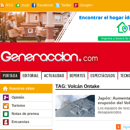
RSS
2urpi
Facebook
Twitter
Google+
PORTADA
EDITORIAL
ACTUALIDAD
DEPORTES
ESPECTÁCULOS
TECN
TAG: Volcán Ontake
Nuestros sitios
Opinión
Japón: Aumenta l
erupción del V
Turismo
Los equipos de resc
desaparecidos.
Notas de prensa
Encuestas
1
Sigui