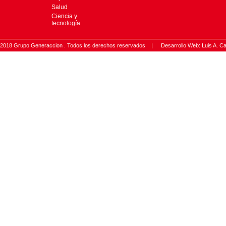
Salud
Ciencia y
tecnología
2018 Grupo Generaccion . Todos los derechos reservados |
Desarrollo Web: Luis A.