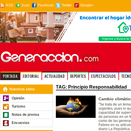
RSS
2urpi
Facebook
Twitter
Google+
PORTADA
EDITORIAL
ACTUALIDAD
DEPORTES
ESPECTÁCULOS
TECN
TAG: Principio Responsabilidad
Nuestros sitios
Opinión
Cambio climátic
"Se trata de un tem
Turismo
urgentes, pues lo q
capacidad de superv
Notas de prensa
de personas en un fu
como de las generac
Encuestas
Febres en su artícul
diario La República