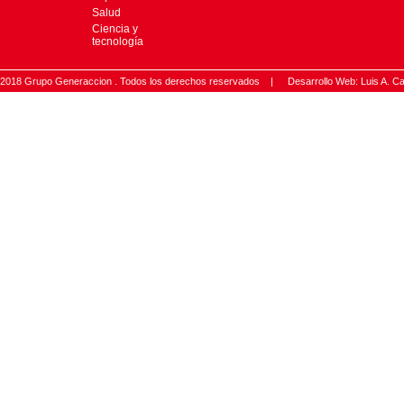
Salud
Ciencia y
tecnología
2018 Grupo Generaccion . Todos los derechos reservados |
Desarrollo Web: Luis A.