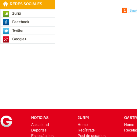
REDES SOCIALES
1
Sigui
2urpi
Facebook
Twitter
Google+
NOTICIAS
2URPI
GASTR
Actualidad
Home
Home
Deportes
Regístrate
Receta
Espectáculos
Post de usuarios