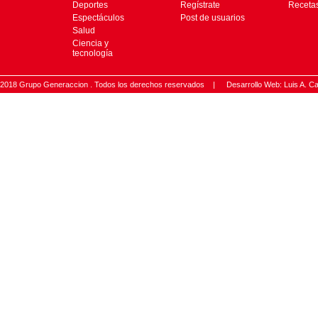
Deportes
Regístrate
Receta
Espectáculos
Post de usuarios
Salud
Ciencia y
tecnología
2018 Grupo Generaccion . Todos los derechos reservados |
Desarrollo Web: Luis A.