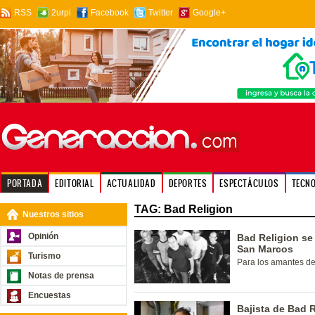
RSS
2urpi
Facebook
Twitter
Google+
PORTADA
EDITORIAL
ACTUALIDAD
DEPORTES
ESPECTÁCULOS
TECN
TAG: Bad Religion
Nuestros sitios
Opinión
Bad Religion se
San Marcos
Turismo
Para los amantes de
Notas de prensa
Encuestas
Bajista de Bad 