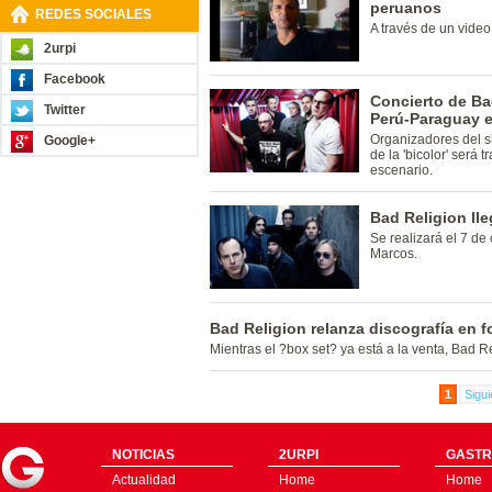
peruanos
REDES SOCIALES
A través de un vide
2urpi
Facebook
Concierto de Bad
Twitter
Perú-Paraguay e
Organizadores del s
Google+
de la 'bicolor' será
escenario.
Bad Religion lle
Se realizará el 7 de
Marcos.
Bad Religion relanza discografía en f
Mientras el ?box set? ya está a la venta, Bad R
1
Sigui
NOTICIAS
2URPI
GASTR
Actualidad
Home
Home