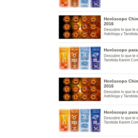
Horóscopo Chin
2016
Descubre lo que te 
Astróloga y Tarotis
Horóscopo para 
Descubre lo que te 
Tarotista Karem Co
Horóscopo Chino
2016
Descubre lo que te 
Astróloga y Tarotis
Horóscopo para 
Descubre lo que te 
Tarotista Karem Co