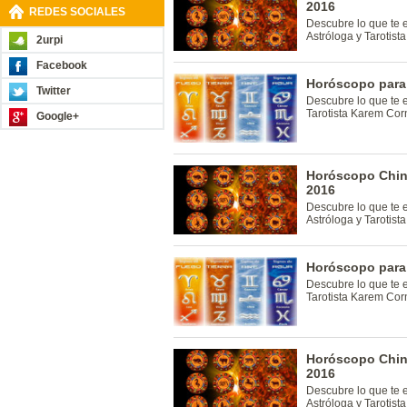
2016
REDES SOCIALES
Descubre lo que te 
Astróloga y Tarotis
2urpi
Facebook
Horóscopo para 
Twitter
Descubre lo que te 
Tarotista Karem Co
Google+
Horóscopo Chin
2016
Descubre lo que te 
Astróloga y Tarotis
Horóscopo para 
Descubre lo que te 
Tarotista Karem Co
Horóscopo Chin
2016
Descubre lo que te 
Astróloga y Tarotis