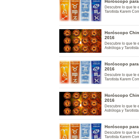
Horóscopo para 
Descubre lo que te 
Tarotista Karem Co
Horóscopo Chin
2016
Descubre lo que te 
Astróloga y Tarotis
Horóscopo para 
2016
Descubre lo que te 
Tarotista Karem Co
Horóscopo Chin
2016
Descubre lo que te 
Astróloga y Tarotis
Horóscopo para 
Descubre lo que te 
Tarotista Karem Co