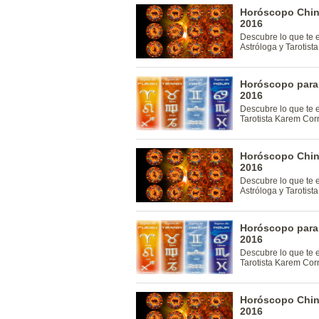
Horóscopo Chin
2016
Descubre lo que te 
Astróloga y Tarotis
Horóscopo para 
2016
Descubre lo que te 
Tarotista Karem Co
Horóscopo Chin
2016
Descubre lo que te 
Astróloga y Tarotis
Horóscopo para 
2016
Descubre lo que te 
Tarotista Karem Co
Horóscopo Chin
2016