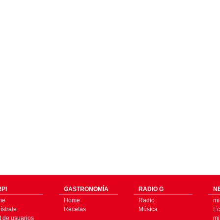
PI
GASTRONOMÍA
RADIO G
N
me
Home
Radio
mi
strate
Recetas
Música
Ec
t de usuarios
mi