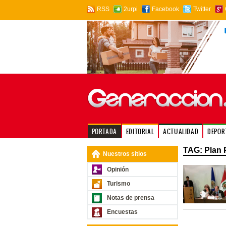
RSS
2urpi
Facebook
Twitter
PORTADA
EDITORIAL
ACTUALIDAD
DEPOR
TAG: Plan P
Nuestros sitios
Opinión
Turismo
Notas de prensa
Encuestas