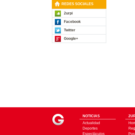
REDES SOCIALES
2urpi
Facebook
Twitter
Google+
NOTICIAS
2UR
Actualidad
Ho
Deportes
Regí
Espectáculos
Pos